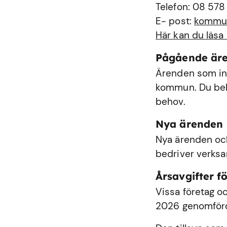
Telefon: 08 578
E- post:
kommu
Här kan du läsa
Pågående är
Ärenden som int
kommun. Du behö
behov.
Nya ärenden
Nya ärenden och
bedriver verks
Årsavgifter fö
Vissa företag oc
2026 genomförde