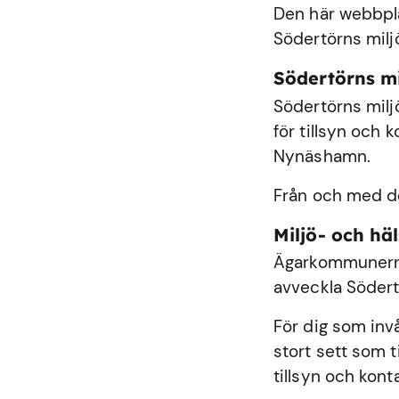
Den här webbplat
Södertörns milj
Södertörns m
Södertörns milj
för tillsyn och
Nynäshamn
.
Från och med de
Miljö- och h
Ägarkommunerna
avveckla Södert
För dig som inv
stort sett som 
tillsyn och kont