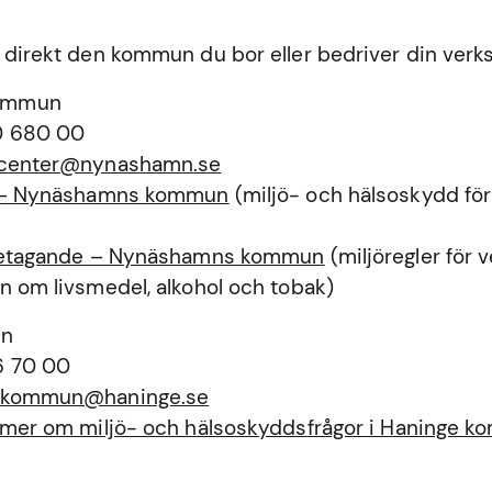
 direkt den kommun du bor eller bedriver din verk
ommun
0 680 00
tcenter@nynashamn.se
a – Nynäshamns kommun
(miljö- och hälsoskydd för
öretagande – Nynäshamns kommun
(miljöregler för
n om livsmedel, alkohol och tobak)
un
6 70 00
ekommun@haninge.se
a mer om miljö- och hälsoskyddsfrågor i Haninge 
n