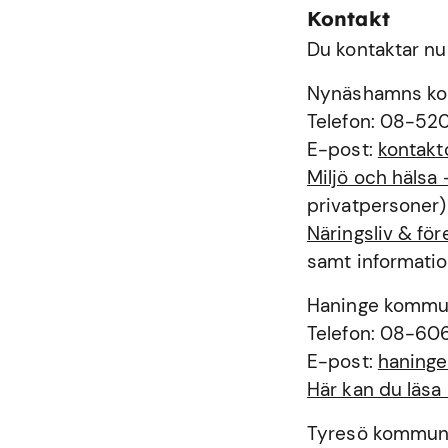
Kontakt
Du kontaktar nu
Nynäshamns k
Telefon: 08-52
E-post:
kontak
Miljö och häls
privatpersoner)
Näringsliv & f
samt informatio
Haninge komm
Telefon: 08-60
E-post:
haning
Här kan du läs
Tyresö kommu