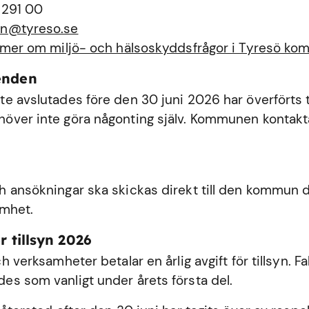
 291 00
n@tyreso.se
 mer om miljö- och hälsoskyddsfrågor i Tyresö k
enden
e avslutades före den 30 juni 2026 har överförts ti
ver inte göra någonting själv. Kommunen kontakta
 ansökningar ska skickas direkt till den kommun dä
amhet.
r tillsyn 2026
h verksamheter betalar en årlig avgift för tillsyn. Fa
s som vanligt under årets första del.