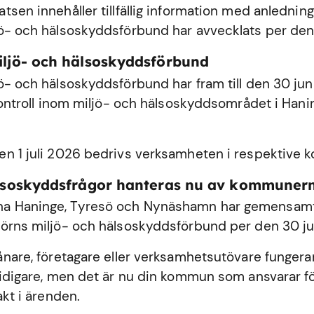
sen innehåller tillfällig information med anledning
ö- och hälsoskyddsförbund har avvecklats per den
iljö- och hälsoskyddsförbund
ö- och hälsoskyddsförbund har fram till den 30 ju
 kontroll inom miljö- och hälsoskyddsområdet i
Hani
n 1 juli 2026 bedrivs verksamheten i respektive
älsoskyddsfrågor hanteras nu av kommuner
 Haninge, Tyresö och Nynäshamn har gemensamt 
örns miljö- och hälsoskyddsförbund per den 30 ju
ånare, företagare eller verksamhetsutövare fungerar
tidigare, men det är nu din kommun som ansvarar fö
akt i ärenden.