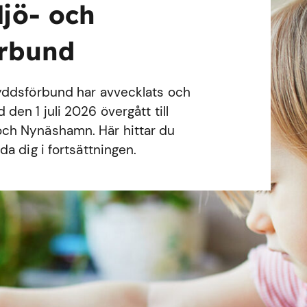
ljö- och
örbund
yddsförbund har avvecklats och
en 1 juli 2026 övergått till
ch Nynäshamn. Här hittar du
a dig i fortsättningen.