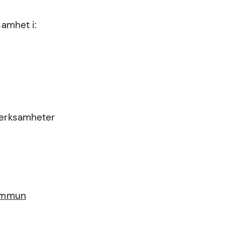
samhet i:
 verksamheter
kommun