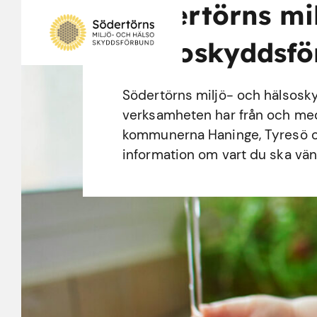
Södertörns mi
hälsoskyddsf
Södertörns miljö- och hälsosk
verksamheten har från och med d
kommunerna Haninge, Tyresö o
information om vart du ska vänd