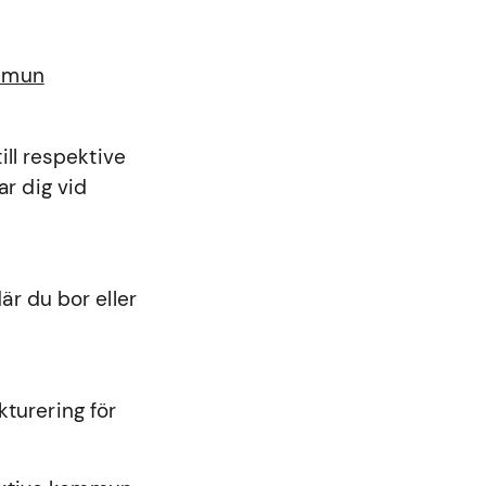
ommun
ll respektive
r dig vid
r du bor eller
kturering för