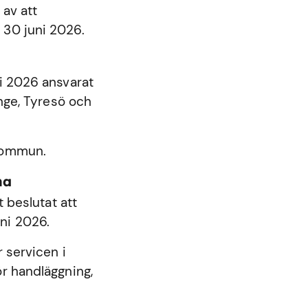
 av att
 30 juni 2026.
ni 2026 ansvarat
nge
,
Tyresö
och
 kommun.
na
beslutat att
ni 2026.
 servicen i
r handläggning,