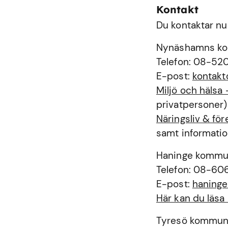
Kontakt
Du kontaktar nu
Nynäshamns k
Telefon: 08-52
E-post:
kontak
Miljö och häls
privatpersoner)
Näringsliv & f
samt informatio
Haninge komm
Telefon: 08-60
E-post:
haning
Här kan du läs
Tyresö kommu