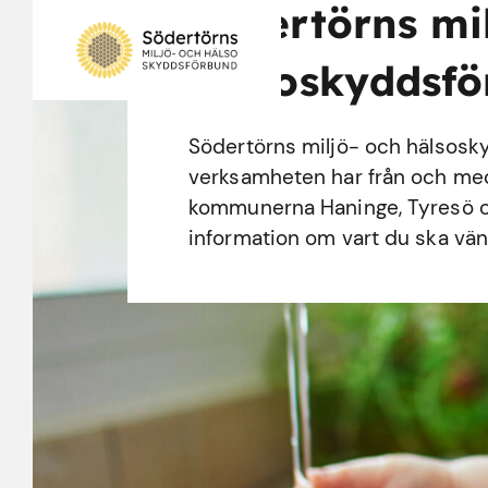
Södertörns mi
hälsoskyddsf
Södertörns miljö- och hälsosk
verksamheten har från och med d
kommunerna Haninge, Tyresö o
information om vart du ska vänd