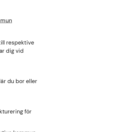
ommun
ll respektive
r dig vid
r du bor eller
kturering för