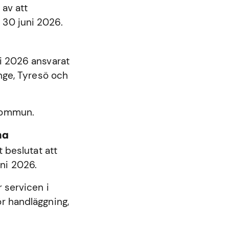
 av att
 30 juni 2026.
ni 2026 ansvarat
nge
,
Tyresö
och
 kommun.
na
beslutat att
ni 2026.
 servicen i
r handläggning,