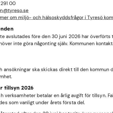
 291 00
n@tyreso.se
 mer om miljö- och hälsoskyddsfrågor i Tyresö k
enden
e avslutades före den 30 juni 2026 har överförts ti
ver inte göra någonting själv. Kommunen kontakta
 ansökningar ska skickas direkt till den kommun dä
amhet.
r tillsyn 2026
h verksamheter betalar en årlig avgift för tillsyn. Fa
s som vanligt under årets första del.