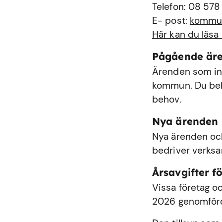
Telefon: 08 578
E- post:
kommu
Här kan du läsa
Pågående är
Ärenden som int
kommun. Du behö
behov.
Nya ärenden
Nya ärenden och
bedriver verks
Årsavgifter fö
Vissa företag oc
2026 genomförde