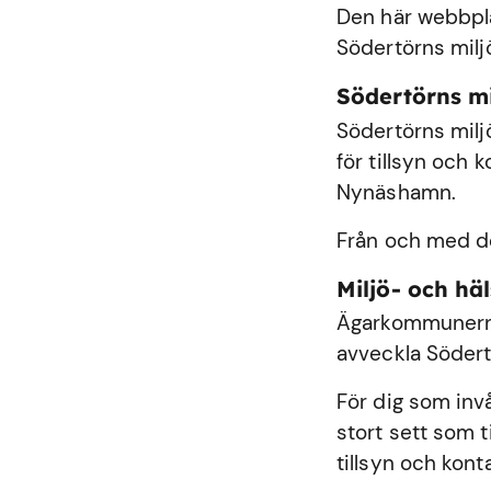
Den här webbplat
Södertörns milj
Södertörns m
Södertörns milj
för tillsyn och
Nynäshamn
.
Från och med de
Miljö- och h
Ägarkommunerna
avveckla Södert
För dig som inv
stort sett som 
tillsyn och kont