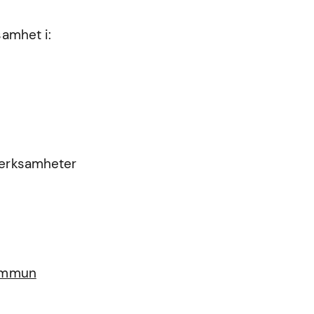
samhet i:
 verksamheter
kommun