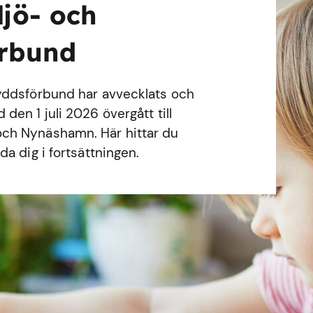
ljö- och
örbund
yddsförbund har avvecklats och
en 1 juli 2026 övergått till
ch Nynäshamn. Här hittar du
a dig i fortsättningen.