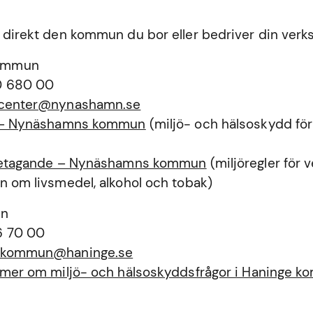
 direkt den kommun du bor eller bedriver din verk
ommun
0 680 00
tcenter@nynashamn.se
a – Nynäshamns kommun
(miljö- och hälsoskydd för
öretagande – Nynäshamns kommun
(miljöregler för
n om livsmedel, alkohol och tobak)
un
6 70 00
ekommun@haninge.se
a mer om miljö- och hälsoskyddsfrågor i Haninge 
n