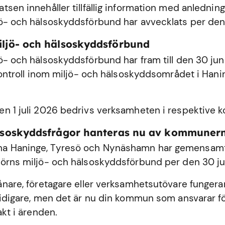
sen innehåller tillfällig information med anledning
ö- och hälsoskyddsförbund har avvecklats per den
iljö- och hälsoskyddsförbund
ö- och hälsoskyddsförbund har fram till den 30 ju
 kontroll inom miljö- och hälsoskyddsområdet i
Hani
n 1 juli 2026 bedrivs verksamheten i respektive
älsoskyddsfrågor hanteras nu av kommuner
 Haninge, Tyresö och Nynäshamn har gemensamt 
örns miljö- och hälsoskyddsförbund per den 30 ju
ånare, företagare eller verksamhetsutövare fungerar
tidigare, men det är nu din kommun som ansvarar fö
akt i ärenden.