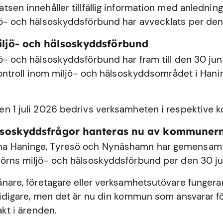
sen innehåller tillfällig information med anledning
ö- och hälsoskyddsförbund har avvecklats per den
iljö- och hälsoskyddsförbund
ö- och hälsoskyddsförbund har fram till den 30 ju
 kontroll inom miljö- och hälsoskyddsområdet i
Hani
n 1 juli 2026 bedrivs verksamheten i respektive
älsoskyddsfrågor hanteras nu av kommuner
 Haninge, Tyresö och Nynäshamn har gemensamt 
örns miljö- och hälsoskyddsförbund per den 30 ju
ånare, företagare eller verksamhetsutövare fungerar
tidigare, men det är nu din kommun som ansvarar fö
akt i ärenden.