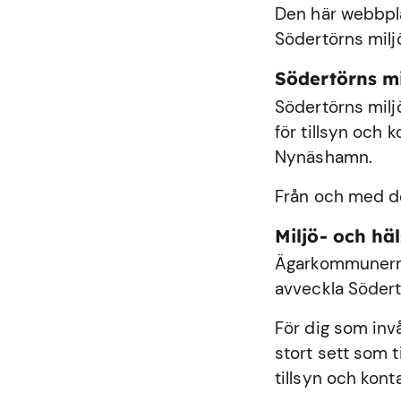
Den här webbplat
Södertörns milj
Södertörns m
Södertörns milj
för tillsyn och
Nynäshamn
.
Från och med de
Miljö- och h
Ägarkommunerna
avveckla Södert
För dig som inv
stort sett som 
tillsyn och kont