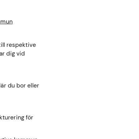
ommun
ll respektive
r dig vid
r du bor eller
kturering för