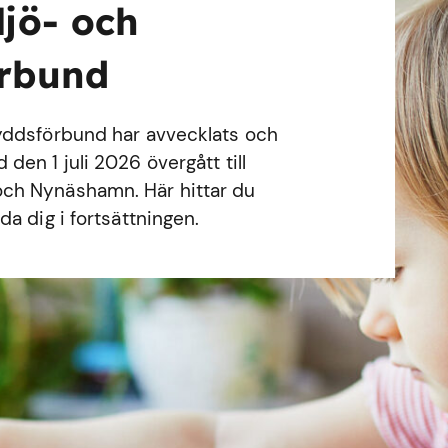
ljö- och
örbund
yddsförbund har avvecklats och
en 1 juli 2026 övergått till
ch Nynäshamn. Här hittar du
a dig i fortsättningen.