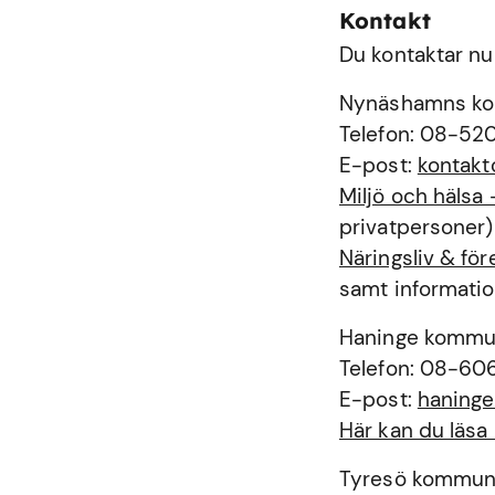
Kontakt
Du kontaktar nu
Nynäshamns k
Telefon: 08-52
E-post:
kontak
Miljö och häls
privatpersoner)
Näringsliv & f
samt informatio
Haninge komm
Telefon: 08-60
E-post:
haning
Här kan du läs
Tyresö kommu