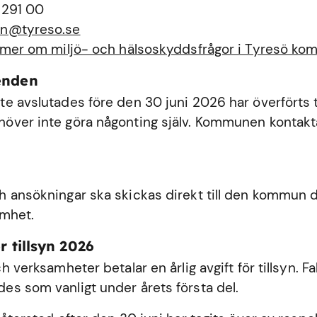
 291 00
n@tyreso.se
 mer om miljö- och hälsoskyddsfrågor i Tyresö k
enden
e avslutades före den 30 juni 2026 har överförts ti
ver inte göra någonting själv. Kommunen kontakta
 ansökningar ska skickas direkt till den kommun dä
amhet.
r tillsyn 2026
h verksamheter betalar en årlig avgift för tillsyn. Fa
s som vanligt under årets första del.