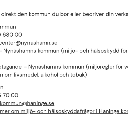
 direkt den kommun du bor eller bedriver din verk
ommun
0 680 00
tcenter@nynashamn.se
a – Nynäshamns kommun
(miljö- och hälsoskydd för
öretagande – Nynäshamns kommun
(miljöregler för
n om livsmedel, alkohol och tobak)
un
6 70 00
ekommun@haninge.se
a mer om miljö- och hälsoskyddsfrågor i Haninge 
n