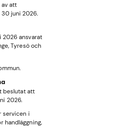
 av att
 30 juni 2026.
ni 2026 ansvarat
nge
,
Tyresö
och
 kommun.
na
beslutat att
ni 2026.
 servicen i
r handläggning,