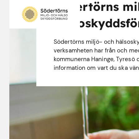
Södertörns mi
hälsoskyddsf
Södertörns miljö- och hälsosk
verksamheten har från och med d
kommunerna Haninge, Tyresö o
information om vart du ska vänd