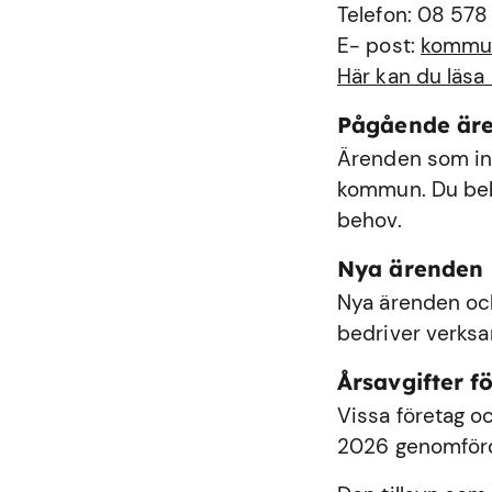
Telefon: 08 578
E- post:
kommu
Här kan du läsa
Pågående är
Ärenden som int
kommun. Du behö
behov.
Nya ärenden
Nya ärenden och
bedriver verks
Årsavgifter fö
Vissa företag oc
2026 genomförde