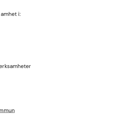
samhet i:
 verksamheter
kommun