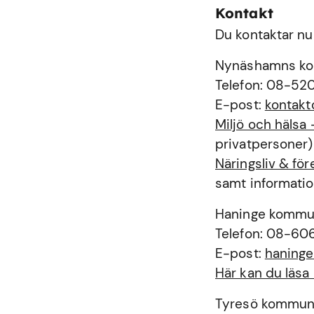
Kontakt
Du kontaktar nu
Nynäshamns k
Telefon: 08-52
E-post:
kontak
Miljö och häls
privatpersoner)
Näringsliv & f
samt informatio
Haninge komm
Telefon: 08-60
E-post:
haning
Här kan du läs
Tyresö kommu