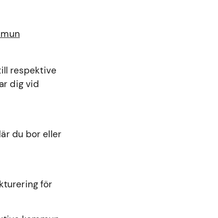
ommun
ll respektive
r dig vid
r du bor eller
kturering för