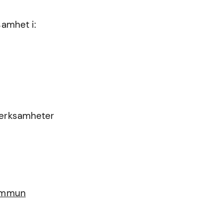
samhet i:
 verksamheter
kommun