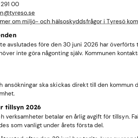
 291 00
n@tyreso.se
 mer om miljö- och hälsoskyddsfrågor i Tyresö k
enden
e avslutades före den 30 juni 2026 har överförts ti
ver inte göra någonting själv. Kommunen kontakta
 ansökningar ska skickas direkt till den kommun dä
amhet.
r tillsyn 2026
h verksamheter betalar en årlig avgift för tillsyn. Fa
s som vanligt under årets första del.