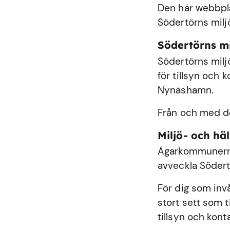
Den här webbplat
Södertörns milj
Södertörns m
Södertörns milj
för tillsyn och
Nynäshamn
.
Från och med de
Miljö- och h
Ägarkommunerna
avveckla Södert
För dig som inv
stort sett som 
tillsyn och kont