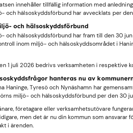
sen innehåller tillfällig information med anledning
ö- och hälsoskyddsförbund har avvecklats per den
iljö- och hälsoskyddsförbund
ö- och hälsoskyddsförbund har fram till den 30 ju
 kontroll inom miljö- och hälsoskyddsområdet i
Hani
n 1 juli 2026 bedrivs verksamheten i respektive
älsoskyddsfrågor hanteras nu av kommuner
 Haninge, Tyresö och Nynäshamn har gemensamt 
örns miljö- och hälsoskyddsförbund per den 30 ju
ånare, företagare eller verksamhetsutövare fungerar
tidigare, men det är nu din kommun som ansvarar fö
akt i ärenden.