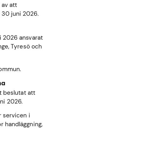
 av att
 30 juni 2026.
ni 2026 ansvarat
nge
,
Tyresö
och
 kommun.
na
beslutat att
ni 2026.
 servicen i
r handläggning,