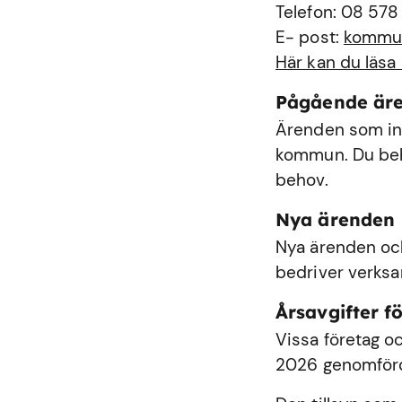
Telefon: 08 578
E- post:
kommu
Här kan du läsa
Pågående är
Ärenden som int
kommun. Du behö
behov.
Nya ärenden
Nya ärenden och
bedriver verks
Årsavgifter fö
Vissa företag oc
2026 genomförde