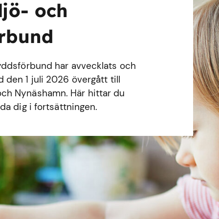
ljö- och
örbund
yddsförbund har avvecklats och
en 1 juli 2026 övergått till
ch Nynäshamn. Här hittar du
a dig i fortsättningen.