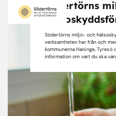
Södertörns mi
hälsoskyddsf
Södertörns miljö- och hälsosk
verksamheten har från och med d
kommunerna Haninge, Tyresö o
information om vart du ska vänd