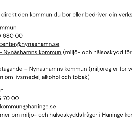
 direkt den kommun du bor eller bedriver din verk
ommun
0 680 00
tcenter@nynashamn.se
a – Nynäshamns kommun
(miljö- och hälsoskydd för
öretagande – Nynäshamns kommun
(miljöregler för
n om livsmedel, alkohol och tobak)
un
6 70 00
ekommun@haninge.se
a mer om miljö- och hälsoskyddsfrågor i Haninge 
n