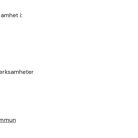
samhet i:
 verksamheter
kommun