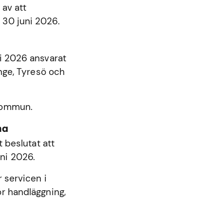
 av att
 30 juni 2026.
ni 2026 ansvarat
nge
,
Tyresö
och
 kommun.
na
beslutat att
ni 2026.
 servicen i
r handläggning,