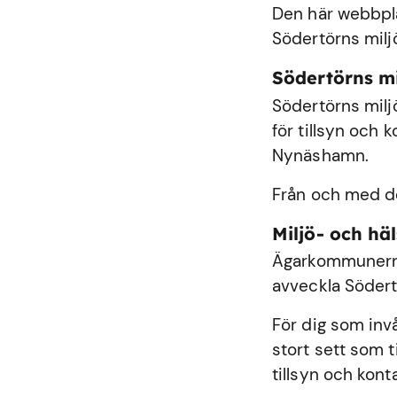
Den här webbplat
Södertörns milj
Södertörns m
Södertörns milj
för tillsyn och
Nynäshamn
.
Från och med de
Miljö- och h
Ägarkommunerna
avveckla Södert
För dig som inv
stort sett som 
tillsyn och kont