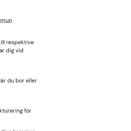
ommun
ll respektive
r dig vid
r du bor eller
kturering för