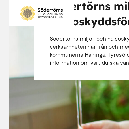
Södertörns mi
hälsoskyddsf
Södertörns miljö- och hälsosk
verksamheten har från och med d
kommunerna Haninge, Tyresö o
information om vart du ska vänd