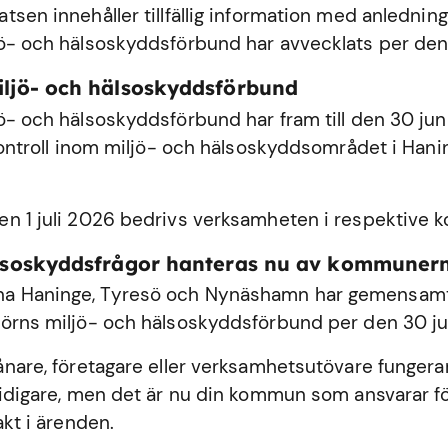
sen innehåller tillfällig information med anledning
ö- och hälsoskyddsförbund har avvecklats per den
iljö- och hälsoskyddsförbund
ö- och hälsoskyddsförbund har fram till den 30 ju
 kontroll inom miljö- och hälsoskyddsområdet i
Hani
n 1 juli 2026 bedrivs verksamheten i respektive
älsoskyddsfrågor hanteras nu av kommuner
 Haninge, Tyresö och Nynäshamn har gemensamt 
örns miljö- och hälsoskyddsförbund per den 30 ju
ånare, företagare eller verksamhetsutövare fungerar
tidigare, men det är nu din kommun som ansvarar fö
akt i ärenden.