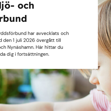
ljö- och
örbund
yddsförbund har avvecklats och
en 1 juli 2026 övergått till
ch Nynäshamn. Här hittar du
a dig i fortsättningen.