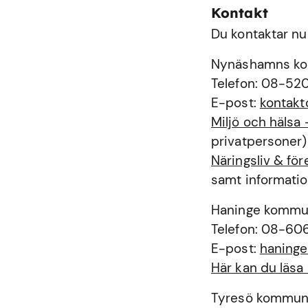
Kontakt
Du kontaktar nu
Nynäshamns k
Telefon: 08-52
E-post:
kontak
Miljö och häls
privatpersoner)
Näringsliv & f
samt informatio
Haninge komm
Telefon: 08-60
E-post:
haning
Här kan du läs
Tyresö kommu