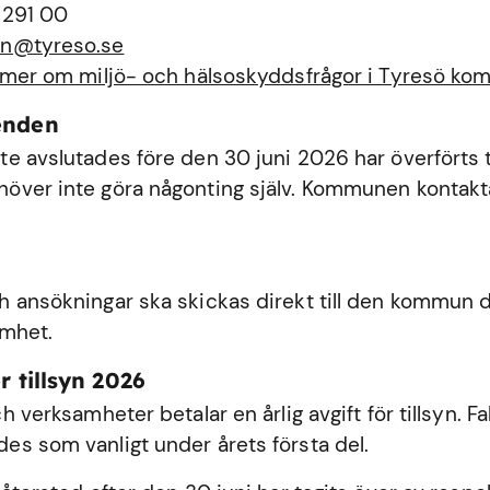
 291 00
n@tyreso.se
 mer om miljö- och hälsoskyddsfrågor i Tyresö k
enden
e avslutades före den 30 juni 2026 har överförts ti
ver inte göra någonting själv. Kommunen kontakta
 ansökningar ska skickas direkt till den kommun dä
amhet.
r tillsyn 2026
h verksamheter betalar en årlig avgift för tillsyn. Fa
s som vanligt under årets första del.