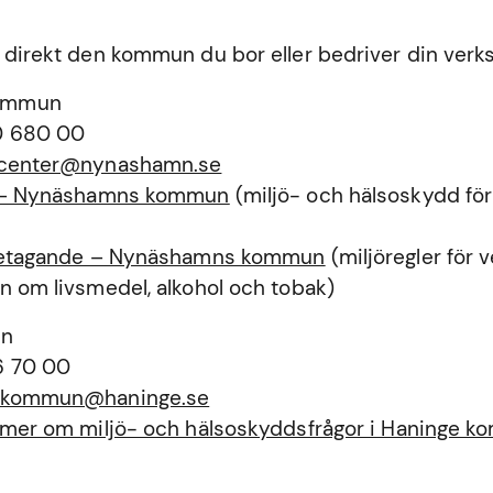
 direkt den kommun du bor eller bedriver din verk
ommun
0 680 00
tcenter@nynashamn.se
a – Nynäshamns kommun
(miljö- och hälsoskydd för
öretagande – Nynäshamns kommun
(miljöregler för
n om livsmedel, alkohol och tobak)
un
6 70 00
ekommun@haninge.se
a mer om miljö- och hälsoskyddsfrågor i Haninge 
n