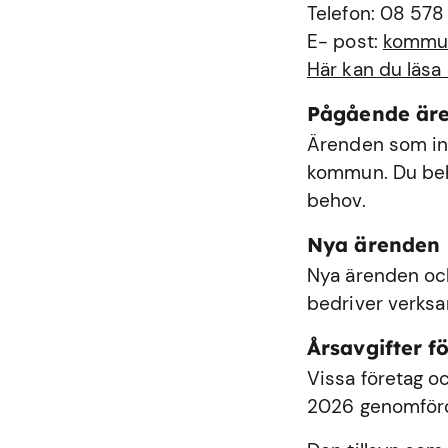
Telefon: 08 578
E- post:
kommu
Här kan du läsa
Pågående är
Ärenden som int
kommun. Du behö
behov.
Nya ärenden
Nya ärenden och
bedriver verks
Årsavgifter fö
Vissa företag oc
2026 genomförde