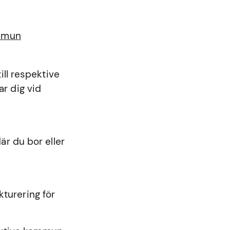
ommun
ll respektive
r dig vid
r du bor eller
kturering för