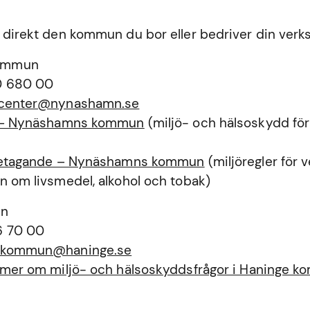
 direkt den kommun du bor eller bedriver din verk
ommun
0 680 00
tcenter@nynashamn.se
a – Nynäshamns kommun
(miljö- och hälsoskydd för
öretagande – Nynäshamns kommun
(miljöregler för
n om livsmedel, alkohol och tobak)
un
6 70 00
ekommun@haninge.se
a mer om miljö- och hälsoskyddsfrågor i Haninge 
n