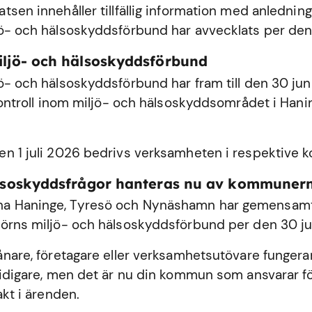
sen innehåller tillfällig information med anledning
ö- och hälsoskyddsförbund har avvecklats per den
iljö- och hälsoskyddsförbund
ö- och hälsoskyddsförbund har fram till den 30 ju
 kontroll inom miljö- och hälsoskyddsområdet i
Hani
n 1 juli 2026 bedrivs verksamheten i respektive
älsoskyddsfrågor hanteras nu av kommuner
 Haninge, Tyresö och Nynäshamn har gemensamt 
örns miljö- och hälsoskyddsförbund per den 30 ju
ånare, företagare eller verksamhetsutövare fungerar
tidigare, men det är nu din kommun som ansvarar fö
akt i ärenden.