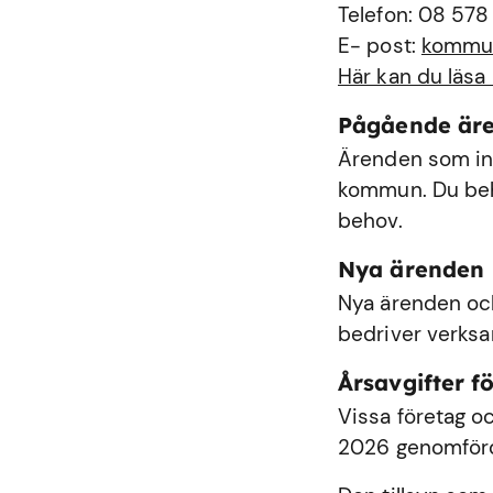
Telefon: 08 578
E- post:
kommu
Här kan du läsa
Pågående är
Ärenden som int
kommun. Du behö
behov.
Nya ärenden
Nya ärenden och
bedriver verks
Årsavgifter fö
Vissa företag oc
2026 genomförde