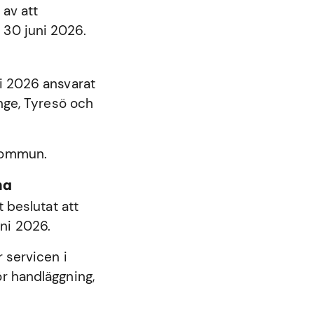
 av att
 30 juni 2026.
ni 2026 ansvarat
nge
,
Tyresö
och
 kommun.
na
beslutat att
ni 2026.
 servicen i
r handläggning,