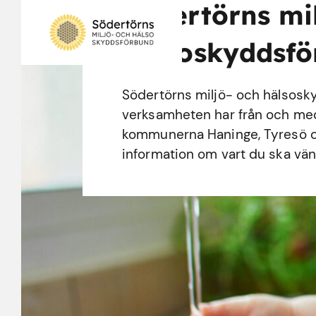
Södertörns mi
hälsoskyddsf
Södertörns miljö- och hälsosk
verksamheten har från och med d
kommunerna Haninge, Tyresö o
information om vart du ska vänd