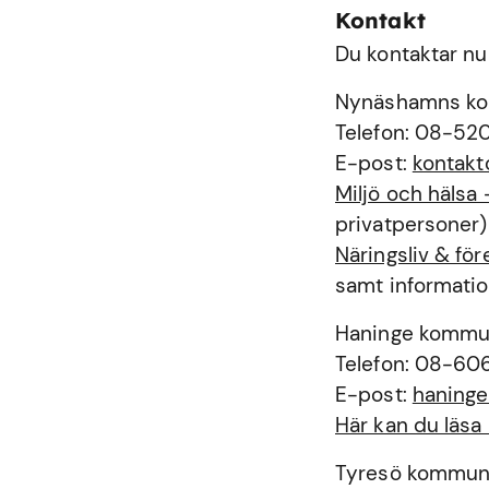
Kontakt
Du kontaktar nu
Nynäshamns k
Telefon: 08-52
E-post:
kontak
Miljö och häls
privatpersoner)
Näringsliv & f
samt informatio
Haninge komm
Telefon: 08-60
E-post:
haning
Här kan du läs
Tyresö kommu