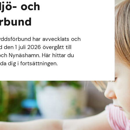
ljö- och
örbund
yddsförbund har avvecklats och
en 1 juli 2026 övergått till
ch Nynäshamn. Här hittar du
a dig i fortsättningen.