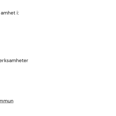
samhet i:
 verksamheter
kommun