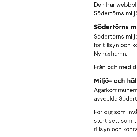
Den här webbplat
Södertörns milj
Södertörns m
Södertörns milj
för tillsyn och
Nynäshamn
.
Från och med de
Miljö- och h
Ägarkommunerna
avveckla Södert
För dig som inv
stort sett som 
tillsyn och kont