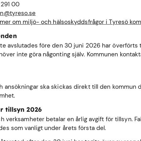
 291 00
n@tyreso.se
 mer om miljö- och hälsoskyddsfrågor i Tyresö k
enden
e avslutades före den 30 juni 2026 har överförts ti
ver inte göra någonting själv. Kommunen kontakta
 ansökningar ska skickas direkt till den kommun dä
amhet.
r tillsyn 2026
h verksamheter betalar en årlig avgift för tillsyn. Fa
s som vanligt under årets första del.