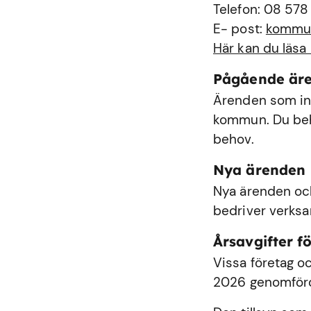
Telefon: 08 578
E- post:
kommu
Här kan du läsa
Pågående är
Ärenden som int
kommun. Du behö
behov.
Nya ärenden
Nya ärenden och
bedriver verks
Årsavgifter fö
Vissa företag oc
2026 genomförde