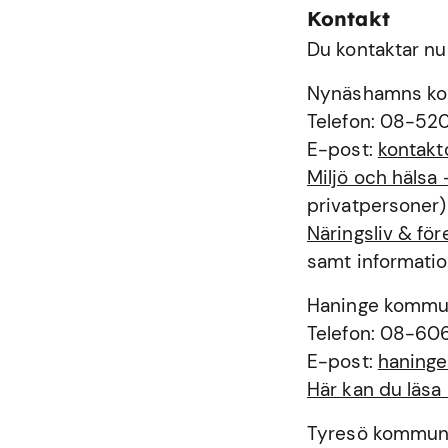
Kontakt
Du kontaktar nu
Nynäshamns k
Telefon: 08-52
E-post:
kontak
Miljö och häls
privatpersoner)
Näringsliv & f
samt informatio
Haninge komm
Telefon: 08-60
E-post:
haning
Här kan du läs
Tyresö kommu