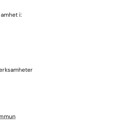
samhet i:
 verksamheter
kommun