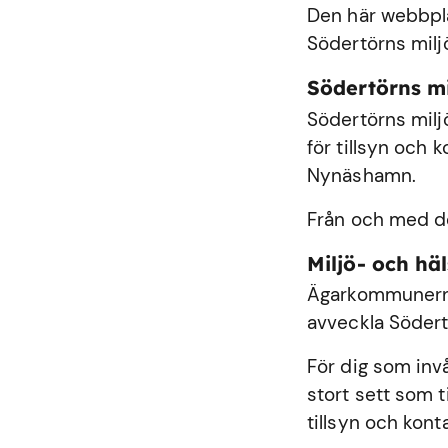
Den här webbplat
Södertörns milj
Södertörns m
Södertörns milj
för tillsyn och
Nynäshamn
.
Från och med de
Miljö- och h
Ägarkommunerna
avveckla Södert
För dig som inv
stort sett som 
tillsyn och kont