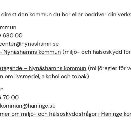
 direkt den kommun du bor eller bedriver din verk
ommun
0 680 00
tcenter@nynashamn.se
a – Nynäshamns kommun
(miljö- och hälsoskydd för
öretagande – Nynäshamns kommun
(miljöregler för
n om livsmedel, alkohol och tobak)
un
6 70 00
ekommun@haninge.se
a mer om miljö- och hälsoskyddsfrågor i Haninge 
n