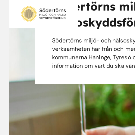
Södertörns mi
hälsoskyddsf
Södertörns miljö- och hälsosk
verksamheten har från och med d
kommunerna Haninge, Tyresö o
information om vart du ska vänd