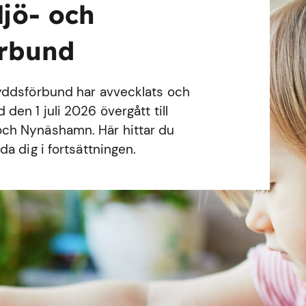
ljö- och
örbund
yddsförbund har avvecklats och
en 1 juli 2026 övergått till
ch Nynäshamn. Här hittar du
a dig i fortsättningen.