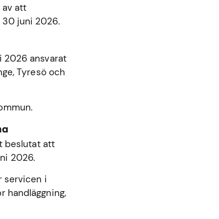
 av att
 30 juni 2026.
ni 2026 ansvarat
nge
,
Tyresö
och
 kommun.
na
beslutat att
ni 2026.
 servicen i
r handläggning,