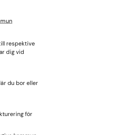
ommun
ll respektive
r dig vid
r du bor eller
kturering för