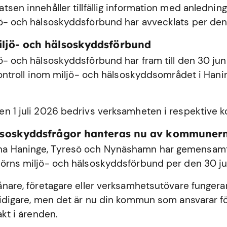
sen innehåller tillfällig information med anledning
ö- och hälsoskyddsförbund har avvecklats per den
iljö- och hälsoskyddsförbund
ö- och hälsoskyddsförbund har fram till den 30 ju
 kontroll inom miljö- och hälsoskyddsområdet i
Hani
n 1 juli 2026 bedrivs verksamheten i respektive
älsoskyddsfrågor hanteras nu av kommuner
 Haninge, Tyresö och Nynäshamn har gemensamt 
örns miljö- och hälsoskyddsförbund per den 30 ju
ånare, företagare eller verksamhetsutövare fungerar
tidigare, men det är nu din kommun som ansvarar fö
akt i ärenden.