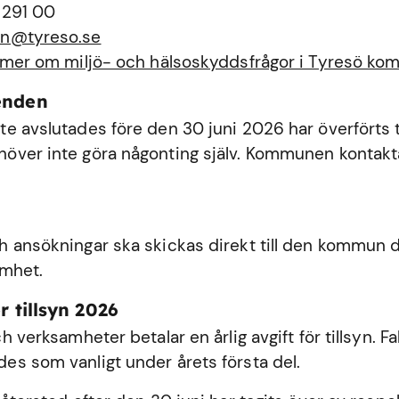
 291 00
n@tyreso.se
 mer om miljö- och hälsoskyddsfrågor i Tyresö k
enden
e avslutades före den 30 juni 2026 har överförts ti
ver inte göra någonting själv. Kommunen kontakta
 ansökningar ska skickas direkt till den kommun dä
amhet.
r tillsyn 2026
h verksamheter betalar en årlig avgift för tillsyn. Fa
s som vanligt under årets första del.