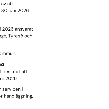
 av att
 30 juni 2026.
ni 2026 ansvarat
nge
,
Tyresö
och
 kommun.
na
beslutat att
ni 2026.
 servicen i
r handläggning,