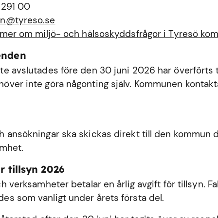
 291 00
n@tyreso.se
 mer om miljö- och hälsoskyddsfrågor i Tyresö k
enden
e avslutades före den 30 juni 2026 har överförts ti
ver inte göra någonting själv. Kommunen kontakta
 ansökningar ska skickas direkt till den kommun dä
amhet.
r tillsyn 2026
h verksamheter betalar en årlig avgift för tillsyn. Fa
s som vanligt under årets första del.