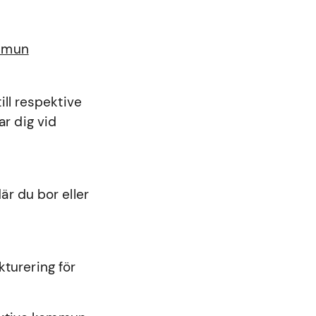
ommun
ll respektive
r dig vid
r du bor eller
kturering för