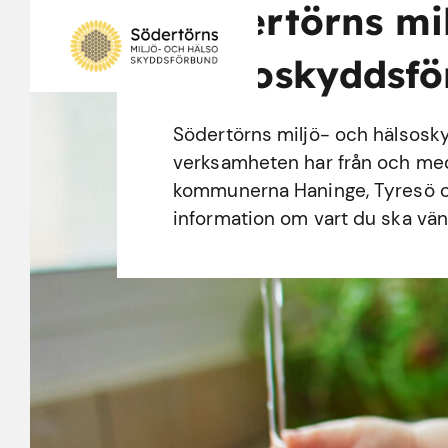
Södertörns mi
hälsoskyddsf
Södertörns miljö- och hälsosk
verksamheten har från och med d
kommunerna Haninge, Tyresö o
information om vart du ska vänd