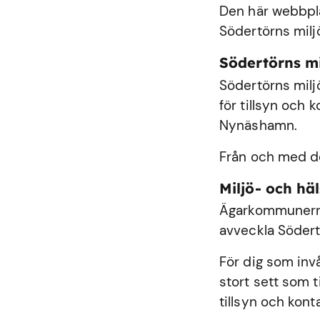
Den här webbplat
Södertörns milj
Södertörns m
Södertörns milj
för tillsyn och
Nynäshamn
.
Från och med de
Miljö- och h
Ägarkommunerna
avveckla Södert
För dig som inv
stort sett som 
tillsyn och kont