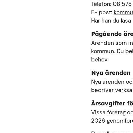
Telefon: 08 578
E- post:
kommu
Här kan du läsa
Pågående är
Ärenden som int
kommun. Du behö
behov.
Nya ärenden
Nya ärenden och
bedriver verks
Årsavgifter fö
Vissa företag oc
2026 genomförde