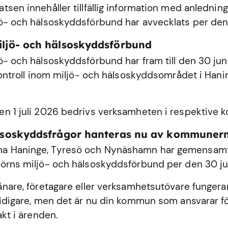
sen innehåller tillfällig information med anledning
ö- och hälsoskyddsförbund har avvecklats per den
iljö- och hälsoskyddsförbund
ö- och hälsoskyddsförbund har fram till den 30 ju
 kontroll inom miljö- och hälsoskyddsområdet i
Hani
n 1 juli 2026 bedrivs verksamheten i respektive
älsoskyddsfrågor hanteras nu av kommuner
 Haninge, Tyresö och Nynäshamn har gemensamt 
örns miljö- och hälsoskyddsförbund per den 30 ju
ånare, företagare eller verksamhetsutövare fungerar
tidigare, men det är nu din kommun som ansvarar fö
akt i ärenden.