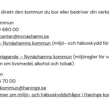
 direkt den kommun du bor eller bedriver din verk
ommun
0 680 00
tcenter@nynashamn.se
a – Nynäshamns kommun
(miljö- och hälsoskydd för
öretagande – Nynäshamns kommun
(miljöregler för
n om livsmedel, alkohol och tobak)
un
6 70 00
ekommun@haninge.se
a mer om miljö- och hälsoskyddsfrågor i Haninge 
n