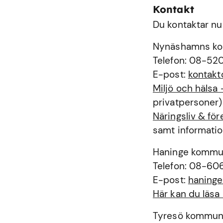
Kontakt
Du kontaktar nu
Nynäshamns k
Telefon: 08-52
E-post:
kontak
Miljö och häls
privatpersoner)
Näringsliv & f
samt informatio
Haninge komm
Telefon: 08-60
E-post:
haning
Här kan du läs
Tyresö kommu