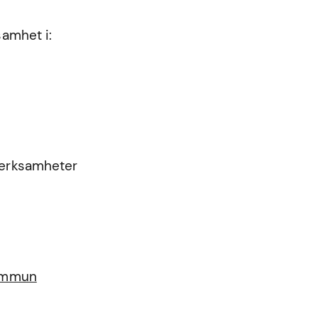
samhet i:
 verksamheter
kommun