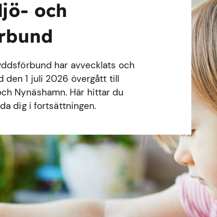
ljö- och
örbund
yddsförbund har avvecklats och
en 1 juli 2026 övergått till
ch Nynäshamn. Här hittar du
a dig i fortsättningen.