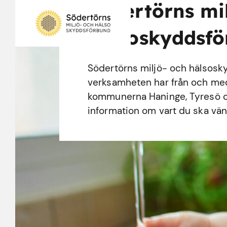
Södertörns mi
hälsoskyddsf
Södertörns miljö- och hälsosk
verksamheten har från och med d
kommunerna Haninge, Tyresö o
information om vart du ska vänd