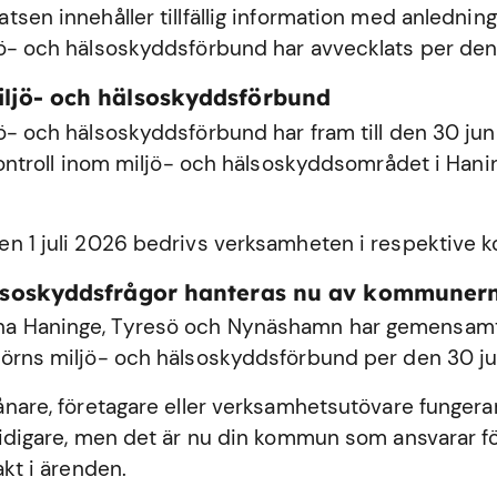
sen innehåller tillfällig information med anledning
ö- och hälsoskyddsförbund har avvecklats per den
iljö- och hälsoskyddsförbund
ö- och hälsoskyddsförbund har fram till den 30 ju
 kontroll inom miljö- och hälsoskyddsområdet i
Hani
n 1 juli 2026 bedrivs verksamheten i respektive
älsoskyddsfrågor hanteras nu av kommuner
 Haninge, Tyresö och Nynäshamn har gemensamt 
örns miljö- och hälsoskyddsförbund per den 30 ju
ånare, företagare eller verksamhetsutövare fungerar
tidigare, men det är nu din kommun som ansvarar fö
akt i ärenden.