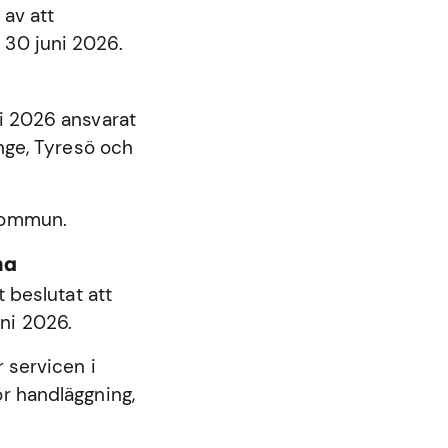
 av att
 30 juni 2026.
ni 2026 ansvarat
nge
,
Tyresö
och
 kommun.
na
beslutat att
ni 2026.
 servicen i
r handläggning,