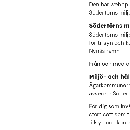
Den här webbplat
Södertörns milj
Södertörns m
Södertörns milj
för tillsyn och
Nynäshamn
.
Från och med de
Miljö- och h
Ägarkommunerna
avveckla Södert
För dig som inv
stort sett som 
tillsyn och kont