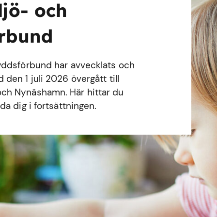
ljö- och
örbund
yddsförbund har avvecklats och
en 1 juli 2026 övergått till
ch Nynäshamn. Här hittar du
a dig i fortsättningen.