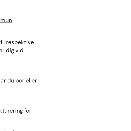
ommun
ll respektive
r dig vid
r du bor eller
kturering för