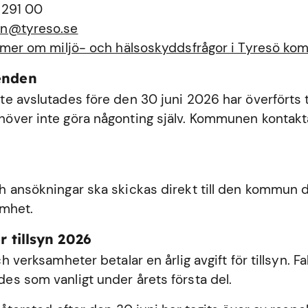
 291 00
n@tyreso.se
 mer om miljö- och hälsoskyddsfrågor i Tyresö k
enden
e avslutades före den 30 juni 2026 har överförts ti
ver inte göra någonting själv. Kommunen kontakta
 ansökningar ska skickas direkt till den kommun dä
amhet.
r tillsyn 2026
h verksamheter betalar en årlig avgift för tillsyn. Fa
s som vanligt under årets första del.