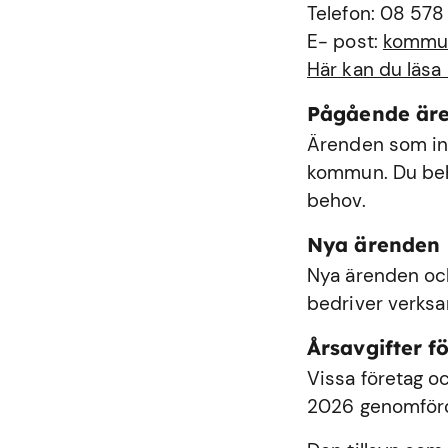
Telefon: 08 578
E- post:
kommu
Här kan du läsa
Pågående är
Ärenden som int
kommun. Du behö
behov.
Nya ärenden
Nya ärenden och
bedriver verks
Årsavgifter fö
Vissa företag oc
2026 genomförde