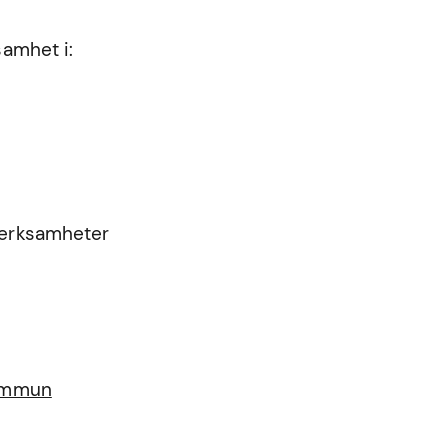
samhet i:
 verksamheter
kommun