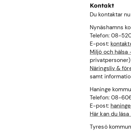
Kontakt
Du kontaktar nu
Nynäshamns k
Telefon: 08-52
E-post:
kontak
Miljö och häls
privatpersoner)
Näringsliv & f
samt informatio
Haninge komm
Telefon: 08-60
E-post:
haning
Här kan du läs
Tyresö kommu