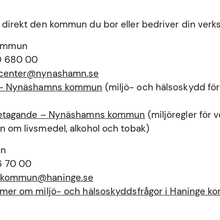
 direkt den kommun du bor eller bedriver din verk
ommun
0 680 00
tcenter@nynashamn.se
a – Nynäshamns kommun
(miljö- och hälsoskydd för
öretagande – Nynäshamns kommun
(miljöregler för
n om livsmedel, alkohol och tobak)
un
6 70 00
ekommun@haninge.se
a mer om miljö- och hälsoskyddsfrågor i Haninge 
n