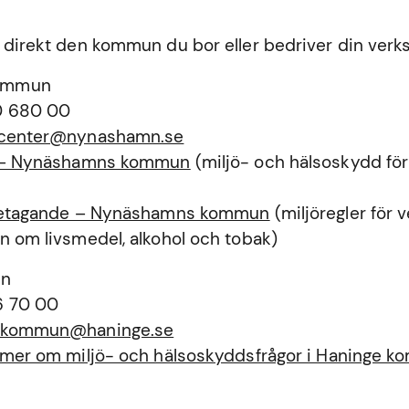
 direkt den kommun du bor eller bedriver din verk
ommun
0 680 00
tcenter@nynashamn.se
a – Nynäshamns kommun
(miljö- och hälsoskydd för
öretagande – Nynäshamns kommun
(miljöregler för
n om livsmedel, alkohol och tobak)
un
6 70 00
ekommun@haninge.se
a mer om miljö- och hälsoskyddsfrågor i Haninge 
n