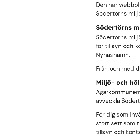
Den här webbplat
Södertörns milj
Södertörns m
Södertörns milj
för tillsyn och
Nynäshamn
.
Från och med de
Miljö- och h
Ägarkommunerna
avveckla Södert
För dig som inv
stort sett som 
tillsyn och kont