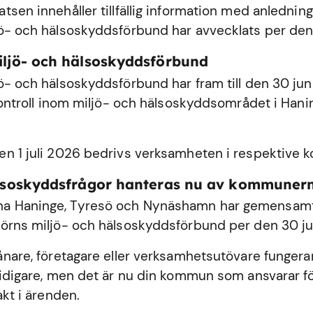
sen innehåller tillfällig information med anledning
ö- och hälsoskyddsförbund har avvecklats per den
iljö- och hälsoskyddsförbund
ö- och hälsoskyddsförbund har fram till den 30 ju
 kontroll inom miljö- och hälsoskyddsområdet i
Hani
n 1 juli 2026 bedrivs verksamheten i respektive
älsoskyddsfrågor hanteras nu av kommuner
 Haninge, Tyresö och Nynäshamn har gemensamt 
örns miljö- och hälsoskyddsförbund per den 30 ju
ånare, företagare eller verksamhetsutövare fungerar
tidigare, men det är nu din kommun som ansvarar fö
akt i ärenden.