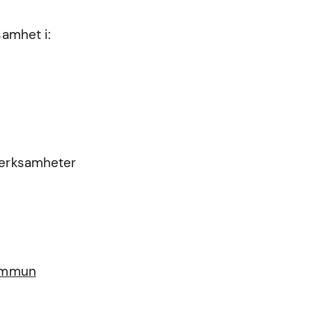
samhet i:
 verksamheter
kommun