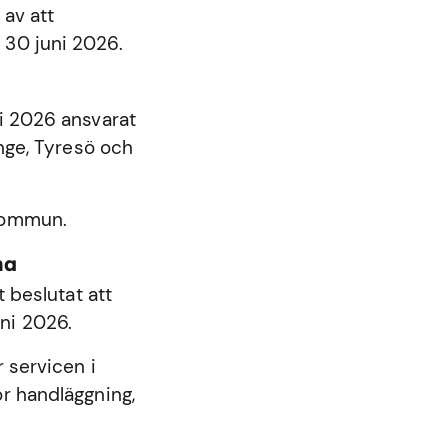
 av att
 30 juni 2026.
ni 2026 ansvarat
nge
,
Tyresö
och
 kommun.
na
beslutat att
ni 2026.
 servicen i
r handläggning,