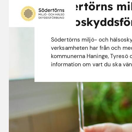
Södertörns mi
hälsoskyddsf
Södertörns miljö- och hälsosk
verksamheten har från och med d
kommunerna Haninge, Tyresö o
information om vart du ska vänd