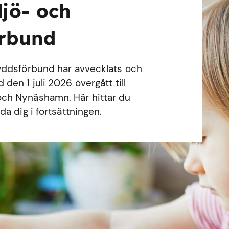
ljö- och
örbund
yddsförbund har avvecklats och
en 1 juli 2026 övergått till
ch Nynäshamn. Här hittar du
a dig i fortsättningen.