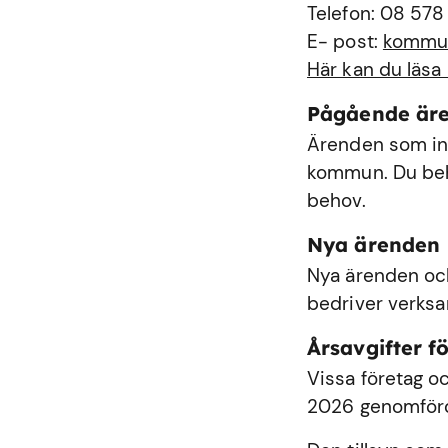
Telefon: 08 578
E- post:
kommu
Här kan du läsa
Pågående är
Ärenden som int
kommun. Du behö
behov.
Nya ärenden
Nya ärenden och
bedriver verks
Årsavgifter fö
Vissa företag oc
2026 genomförde