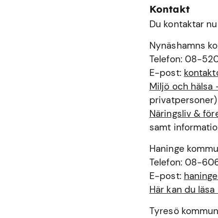
Kontakt
Du kontaktar nu
Nynäshamns k
Telefon: 08-52
E-post:
kontak
Miljö och häls
privatpersoner)
Näringsliv & f
samt informatio
Haninge komm
Telefon: 08-60
E-post:
haning
Här kan du läs
Tyresö kommu