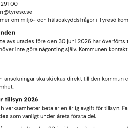
 291 00
n@tyreso.se
 mer om miljö- och hälsoskyddsfrågor i Tyresö k
enden
e avslutades före den 30 juni 2026 har överförts ti
ver inte göra någonting själv. Kommunen kontakta
 ansökningar ska skickas direkt till den kommun dä
amhet.
r tillsyn 2026
h verksamheter betalar en årlig avgift för tillsyn. Fa
s som vanligt under årets första del.