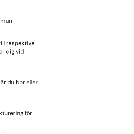
ommun
ll respektive
r dig vid
r du bor eller
kturering för