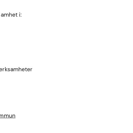
samhet i:
 verksamheter
kommun