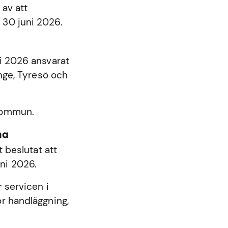
 av att
 30 juni 2026.
ni 2026 ansvarat
nge
,
Tyresö
och
 kommun.
na
beslutat att
ni 2026.
 servicen i
r handläggning,