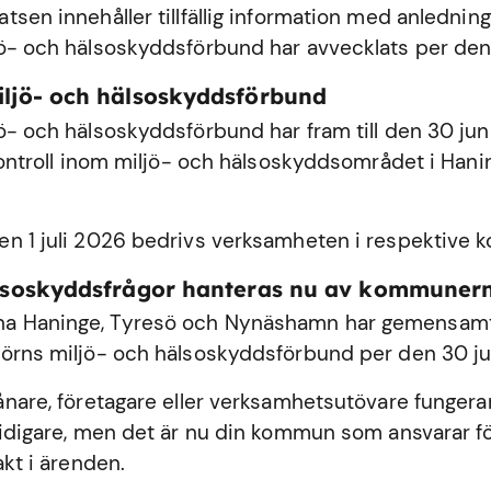
sen innehåller tillfällig information med anledning
ö- och hälsoskyddsförbund har avvecklats per den
iljö- och hälsoskyddsförbund
ö- och hälsoskyddsförbund har fram till den 30 ju
 kontroll inom miljö- och hälsoskyddsområdet i
Hani
n 1 juli 2026 bedrivs verksamheten i respektive
älsoskyddsfrågor hanteras nu av kommuner
 Haninge, Tyresö och Nynäshamn har gemensamt 
örns miljö- och hälsoskyddsförbund per den 30 ju
ånare, företagare eller verksamhetsutövare fungerar
tidigare, men det är nu din kommun som ansvarar fö
akt i ärenden.