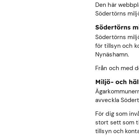
Den här webbplat
Södertörns milj
Södertörns m
Södertörns milj
för tillsyn och
Nynäshamn
.
Från och med de
Miljö- och h
Ägarkommunerna
avveckla Södert
För dig som inv
stort sett som 
tillsyn och kont