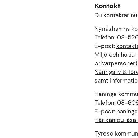
Kontakt
Du kontaktar nu
Nynäshamns k
Telefon: 08-52
E-post:
kontak
Miljö och häls
privatpersoner)
Näringsliv & f
samt informatio
Haninge komm
Telefon: 08-60
E-post:
haning
Här kan du läs
Tyresö kommu