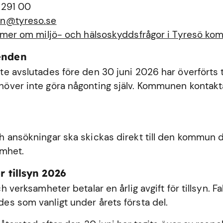
 291 00
n@tyreso.se
 mer om miljö- och hälsoskyddsfrågor i Tyresö k
enden
e avslutades före den 30 juni 2026 har överförts ti
ver inte göra någonting själv. Kommunen kontakta
 ansökningar ska skickas direkt till den kommun dä
amhet.
r tillsyn 2026
h verksamheter betalar en årlig avgift för tillsyn. Fa
s som vanligt under årets första del.