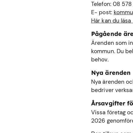
Telefon: 08 578
E- post:
kommu
Här kan du läsa
Pågående är
Ärenden som int
kommun. Du behö
behov.
Nya ärenden
Nya ärenden och
bedriver verks
Årsavgifter fö
Vissa företag oc
2026 genomförde