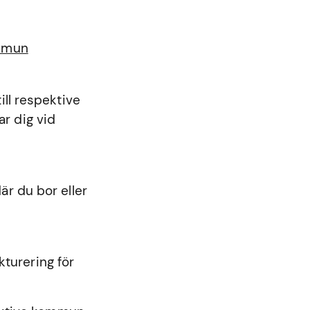
ommun
ll respektive
r dig vid
r du bor eller
kturering för