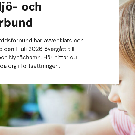
ljö- och
örbund
yddsförbund har avvecklats och
en 1 juli 2026 övergått till
ch Nynäshamn. Här hittar du
a dig i fortsättningen.