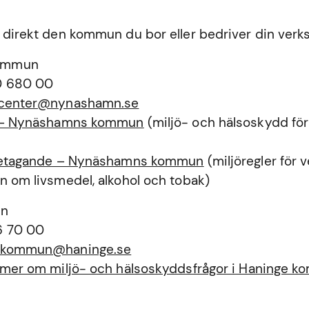
 direkt den kommun du bor eller bedriver din verk
ommun
0 680 00
tcenter@nynashamn.se
a – Nynäshamns kommun
(miljö- och hälsoskydd för
öretagande – Nynäshamns kommun
(miljöregler för
n om livsmedel, alkohol och tobak)
un
6 70 00
ekommun@haninge.se
a mer om miljö- och hälsoskyddsfrågor i Haninge 
n