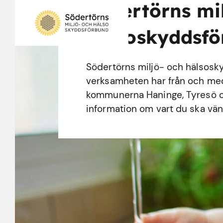
Södertörns mi
hälsoskyddsf
Södertörns miljö- och hälsosk
verksamheten har från och med d
kommunerna Haninge, Tyresö o
information om vart du ska vänd