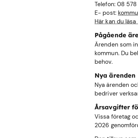
Telefon: 08 578
E- post:
kommu
Här kan du läsa
Pågående är
Ärenden som int
kommun. Du behö
behov.
Nya ärenden
Nya ärenden och
bedriver verks
Årsavgifter fö
Vissa företag oc
2026 genomförde