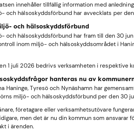
sen innehåller tillfällig information med anledning
ö- och hälsoskyddsförbund har avvecklats per den
iljö- och hälsoskyddsförbund
ö- och hälsoskyddsförbund har fram till den 30 ju
 kontroll inom miljö- och hälsoskyddsområdet i
Hani
n 1 juli 2026 bedrivs verksamheten i respektive
älsoskyddsfrågor hanteras nu av kommuner
 Haninge, Tyresö och Nynäshamn har gemensamt 
örns miljö- och hälsoskyddsförbund per den 30 ju
ånare, företagare eller verksamhetsutövare fungerar
tidigare, men det är nu din kommun som ansvarar fö
akt i ärenden.