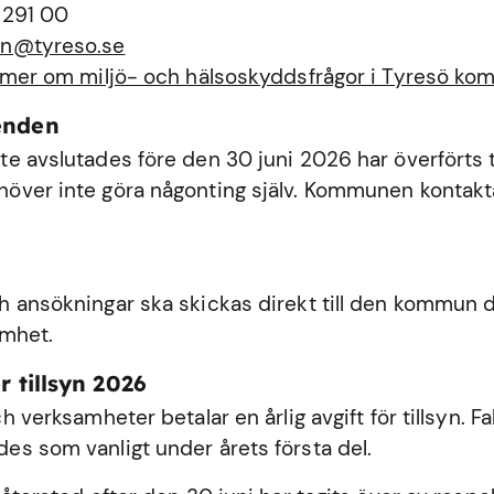
 291 00
n@tyreso.se
 mer om miljö- och hälsoskyddsfrågor i Tyresö k
enden
e avslutades före den 30 juni 2026 har överförts ti
ver inte göra någonting själv. Kommunen kontakta
 ansökningar ska skickas direkt till den kommun dä
amhet.
r tillsyn 2026
h verksamheter betalar en årlig avgift för tillsyn. Fa
s som vanligt under årets första del.