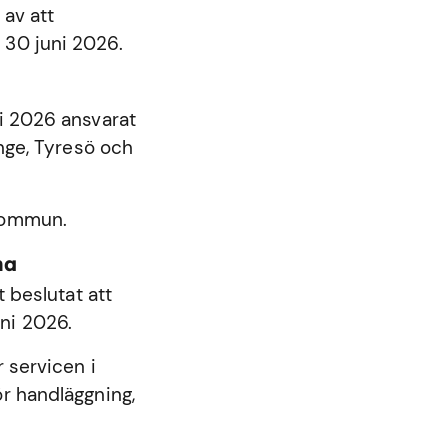
 av att
 30 juni 2026.
ni 2026 ansvarat
nge
,
Tyresö
och
 kommun.
na
beslutat att
ni 2026.
 servicen i
r handläggning,