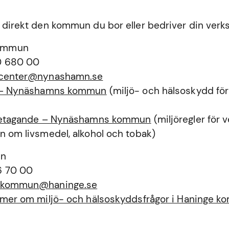
 direkt den kommun du bor eller bedriver din verk
ommun
0 680 00
tcenter@nynashamn.se
a – Nynäshamns kommun
(miljö- och hälsoskydd för
öretagande – Nynäshamns kommun
(miljöregler för
n om livsmedel, alkohol och tobak)
un
6 70 00
ekommun@haninge.se
a mer om miljö- och hälsoskyddsfrågor i Haninge 
n