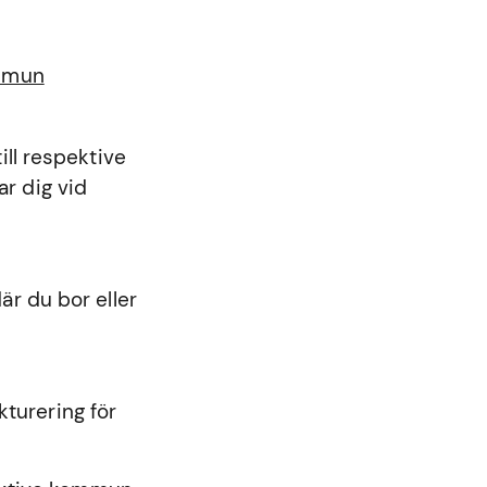
ommun
ll respektive
r dig vid
r du bor eller
kturering för