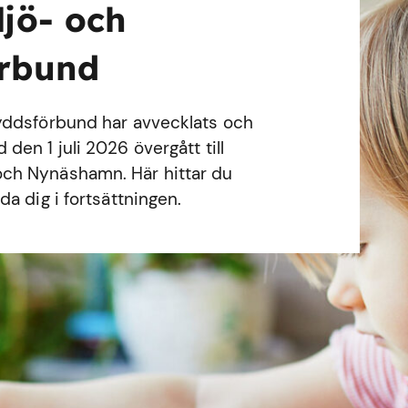
ljö- och
örbund
yddsförbund har avvecklats och
en 1 juli 2026 övergått till
ch Nynäshamn. Här hittar du
a dig i fortsättningen.