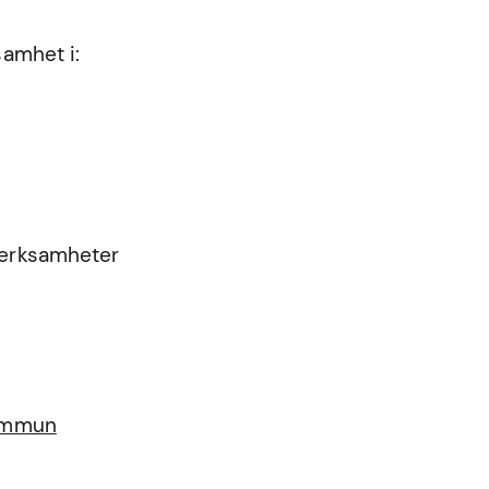
samhet i:
 verksamheter
kommun