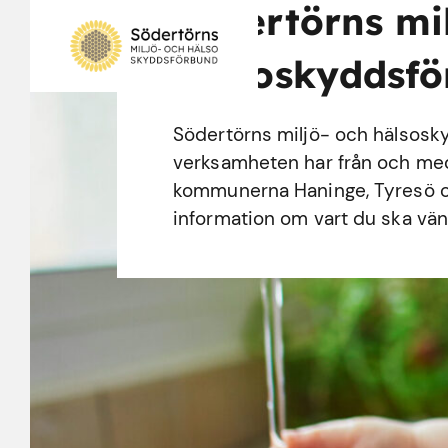
Södertörns mi
hälsoskyddsf
Södertörns miljö- och hälsosk
verksamheten har från och med d
kommunerna Haninge, Tyresö o
information om vart du ska vänd