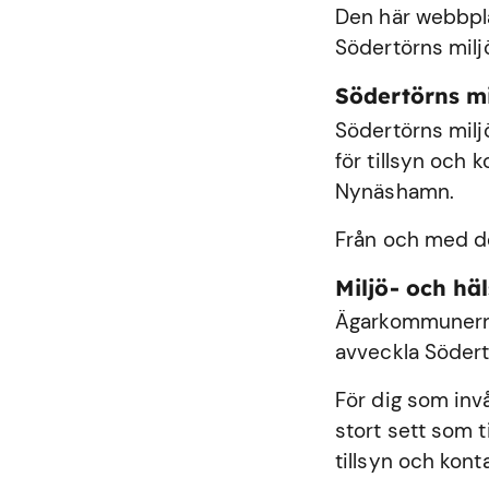
Den här webbplat
Södertörns milj
Södertörns m
Södertörns milj
för tillsyn och
Nynäshamn
.
Från och med de
Miljö- och h
Ägarkommunerna
avveckla Södert
För dig som inv
stort sett som 
tillsyn och kont