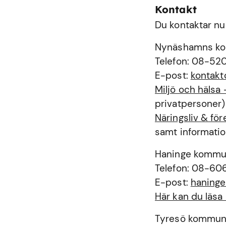
Kontakt
Du kontaktar nu
Nynäshamns k
Telefon: 08-52
E-post:
kontak
Miljö och häls
privatpersoner)
Näringsliv & f
samt informatio
Haninge komm
Telefon: 08-60
E-post:
haning
Här kan du läs
Tyresö kommu